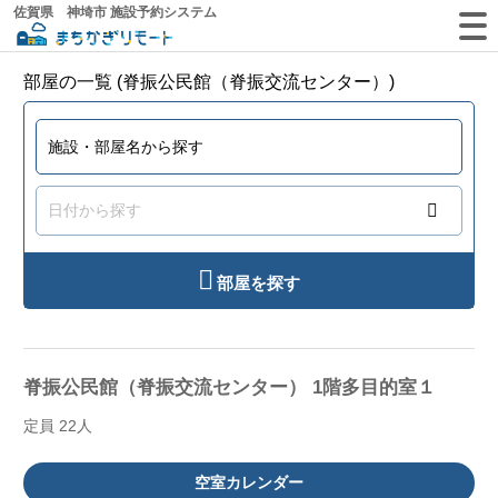
佐賀県 神埼市 施設予約システム
部屋の一覧 (脊振公民館（脊振交流センター）)
部屋を探す
脊振公民館（脊振交流センター） 1階多目的室１
定員 22人
空室カレンダー