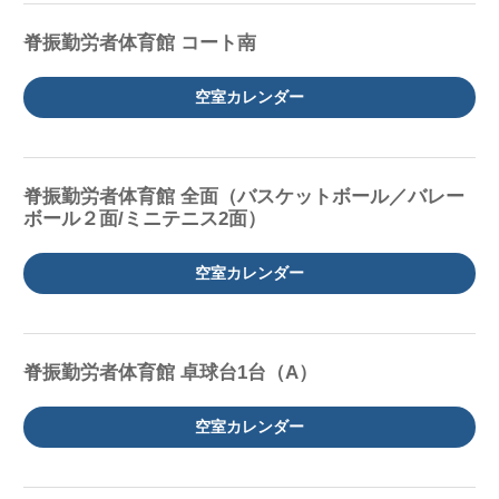
脊振勤労者体育館 コート南
空室カレンダー
脊振勤労者体育館 全面（バスケットボール／バレー
ボール２面/ミニテニス2面）
空室カレンダー
脊振勤労者体育館 卓球台1台（A）
空室カレンダー