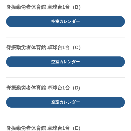
脊振勤労者体育館 卓球台1台（B）
空室カレンダー
脊振勤労者体育館 卓球台1台（C）
空室カレンダー
脊振勤労者体育館 卓球台1台（D)
空室カレンダー
脊振勤労者体育館 卓球台1台（E）