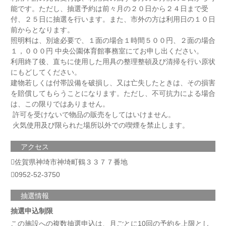
能です。ただし、抽選予約は前々月の２０日から２４日まで受
付、２５日に抽選を行います。また、市外の方は利用日の１０日
前からとなります。
照明料は、別途必要で、１面の場合１時間５００円、２面の場合
１，０００円 中央公園体育館事務室にてお申し出ください。
利用終了後、直ちに使用した用具の整理整頓及び清掃を行い原状
にもどしてください。
建物若しくは付帯設備を破損し、又は亡失したときは、その損害
を賠償してもらうことになります。ただし、不可抗力による場合
は、この限りではありません。
許可を受けないで物品の販売をしてはいけません。
火気使用及び限られた場所以外での喫煙を禁止します。
アクセス
佐賀県神埼市神埼町鶴３３７７番地
0952-52-3750
抽選情報
抽選申込制限
この施設への複数抽選申込は、月ごとに10回の予約を上限とし