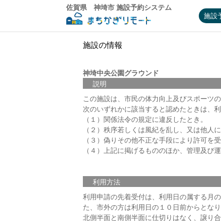
佐賀県 神埼市 施設予約システム
施設
施設の情報
神埼中央公園グラウンド
説明
この施設は、市民の体力向上及びスポーツの
次のいずれかに該当すると認めたときは、利
（１）関係法令の規定に違反したとき。
（２）秩序若しくは風紀を乱し、又は他人に
（３）偽りその他不正な手段により許可を受
（４）上記に掲げるもののほか、管理及び運
利用方法
利用申請の先着受付は、利用日の属する月の
た、市外の方は利用日の１０日前からとなり
北側半面と南側半面に仕切りはなく、譲り合